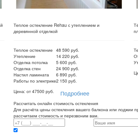
ой
Теплое остекление Rehau с утеплением и
Т
деревянной отделкой
п
Теплое остекление
48 590 руб.
Т
Утепление
14 220 руб.
О
Отделка потолка
5 600 руб.
У
Отделка стен
24 900 руб.
Ц
Настил ламината
6 890 руб.
Работы по электрике
2 150 руб.
Цена: от
47500
руб.
Подробнее
Рассчитать онлайн стоимость остекления
Для расчёта цены остекления вашего балкона или лоджии п
рассчитаем стоимость и перезвоним вам.
Отправляя данные вы даете согласие на обработку персональных данных
конфиденциальности