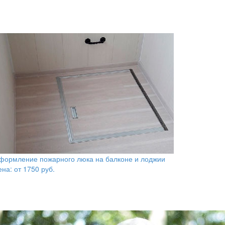
формление пожарного люка на балконе и лоджии
ена: от
1750
руб.