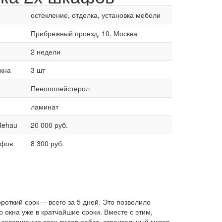
остекление, отделка, установка мебели
Прибрежный проезд, 10, Москва
2 недели
окна
3 шт
Пенополейстерол
ламинат
Rehau
20 000 руб.
афов
8 300 руб.
откий срок — всего за 5 дней. Это позволило
 окна уже в кратчайшие сроки. Вместе с этим,
завершения всех видов работ, строительный мксор