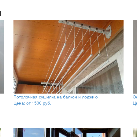
ы
Потолочная сушилка на балкон и лоджию
О
Цена: от
1500
руб.
Ц